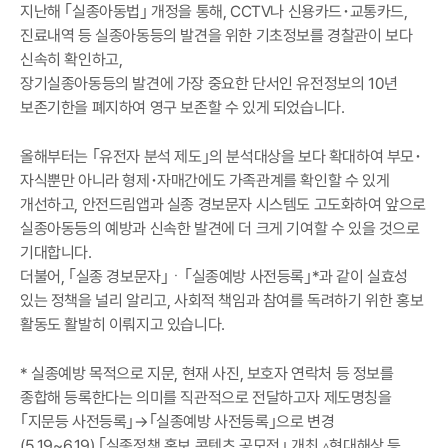
지난해 ｢실종아동법｣ 개정을 통해, CCTV나 신용카드･교통카드,
진료내역 등 실종아동등의 발견을 위한 기초정보를 경찰관이 보다
신속히 확인하고,
장기실종아동등의 발견에 가장 중요한 단서인 유전정보의 10년
보존기한을 폐지하여 영구 보존할 수 있게 되었습니다.
올해부터는 ｢유전자 분석 제도｣의 분석대상을 보다 확대하여 부모･
자식뿐만 아니라 형제･자매간에도 가족관계를 확인할 수 있게
개선하고, 안전드림앱과 실종 경보문자 시스템도 고도화하여 앞으로
실종아동등의 예방과 신속한 발견에 더 크게 기여할 수 있을 것으로
기대합니다.
더불어, ｢실종 경보문자｣ㆍ｢실종예방 사전등록｣*과 같이 실효성
있는 정책을 널리 알리고, 사회적 책임과 참여를 독려하기 위한 홍보
활동도 활발히 이뤄지고 있습니다.
* 실종예방 목적으로 지문, 현재 사진, 보호자 연락처 등 정보를
종합해 등록한다는 의미를 직관적으로 전달하고자 제도명칭을
｢지문등 사전등록｣→｢실종예방 사전등록｣으로 변경
(5.19~6.19) ｢실종정책 홍보 콘텐츠 공모전｣ 개최 ▵현대해상 등