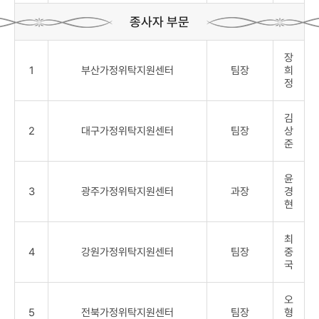
종사자 부문
장
1
부산가정위탁지원센터
팀장
희
정
김
2
대구가정위탁지원센터
팀장
상
준
윤
3
광주가정위탁지원센터
과장
경
현
최
4
강원가정위탁지원센터
팀장
중
국
오
5
전북가정위탁지원센터
팀장
형