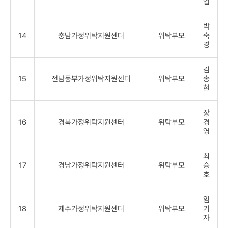
엽
박
14
충남가정위탁지원센터
위탁부모
숙
경
김
15
전남동부가정위탁지원센터
위탁부모
송
현
장
16
경북가정위탁지원센터
위탁부모
경
영
최
17
경남가정위탁지원센터
위탁부모
승
호
임
18
제주가정위탁지원센터
위탁부모
기
자