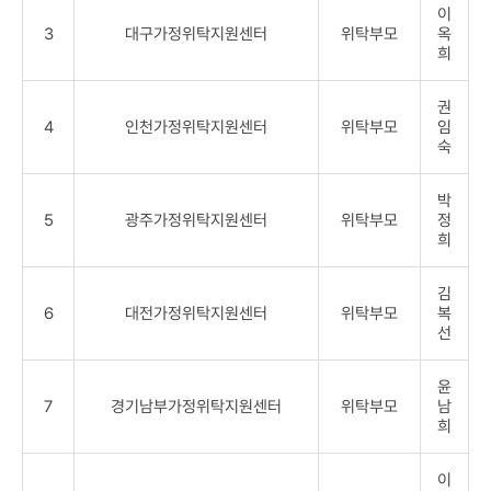
이
3
대구가정위탁지원센터
위탁부모
옥
희
권
4
인천가정위탁지원센터
위탁부모
임
숙
박
5
광주가정위탁지원센터
위탁부모
정
희
김
6
대전가정위탁지원센터
위탁부모
복
선
윤
7
경기남부가정위탁지원센터
위탁부모
남
희
이