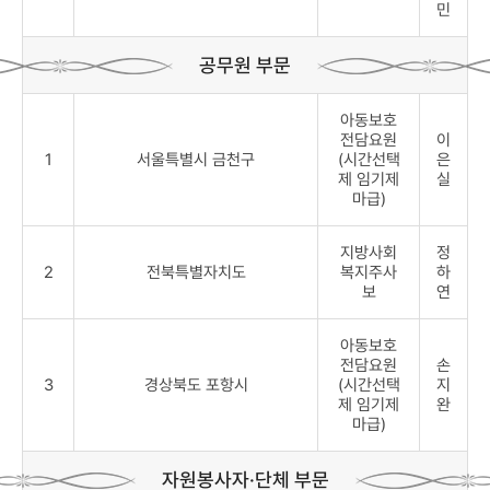
민
공무원 부문
아동보호
전담요원
이
1
서울특별시 금천구
(시간선택
은
제 임기제
실
마급)
지방사회
정
2
전북특별자치도
복지주사
하
보
연
아동보호
전담요원
손
3
경상북도 포항시
(시간선택
지
제 임기제
완
마급)
자원봉사자·단체 부문